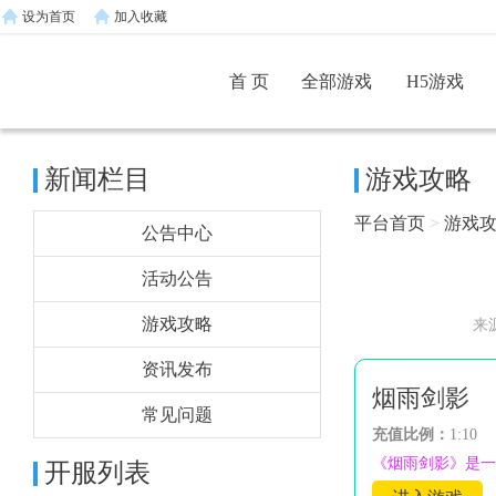
设为首页
加入收藏
首 页
全部游戏
H5游戏
新闻栏目
游戏攻略
平台首页
>
游戏
公告中心
活动公告
游戏攻略
来源
资讯发布
烟雨剑影
常见问题
充值比例：
1:10
《烟雨剑影》是一
开服列表