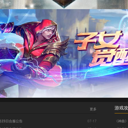
游戏
更多
月23日合服公告
07-17
《神曲》