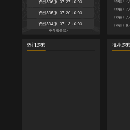
《神曲》7
双线336服 07-27 10:00
《神曲》7
双线335服 07-20 10:00
《神曲》7
双线334服 07-13 10:00
《神曲》6
更多服务器>
热门游戏
推荐游