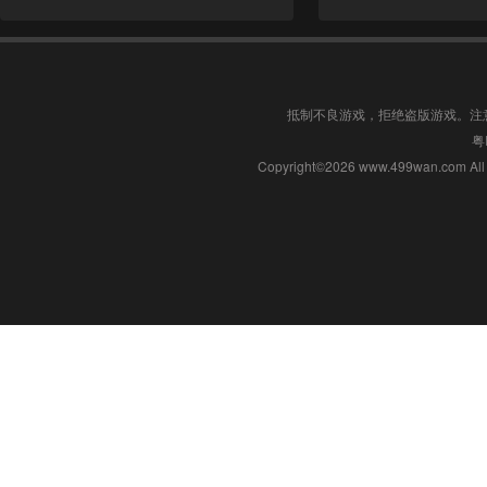
抵制不良游戏，拒绝盗版游戏。注
粤
Copyright©2026 www.499wan.