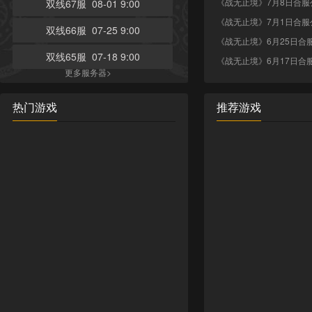
《战无止境》7月8日合服
双线67服 08-01 9:00
《战无止境》7月1日合服
双线66服 07-25 9:00
《战无止境》6月25日合
双线65服 07-18 9:00
《战无止境》6月17日合
更多服务器>
热门游戏
推荐游戏