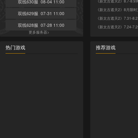
《新太古遮天2》8.7-8.
双线630服 08-04 11:00
《新太古遮天2》8月限时
双线629服 07-31 11:00
《新太古遮天2》7.31-8
双线628服 07-28 11:00
《新太古遮天2》7.24-7
更多服务器>
热门游戏
推荐游戏