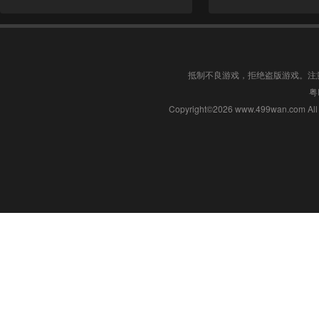
抵制不良游戏，拒绝盗版游戏。注
粤
Copyright©2026 www.499wan.