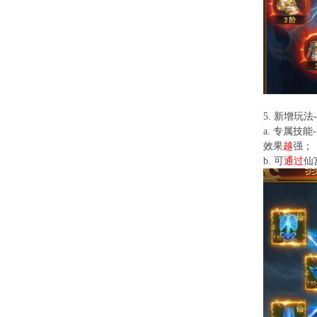
5.
新增玩法-
a.
专属技能
效果
越
强；
b.
可
通过
仙