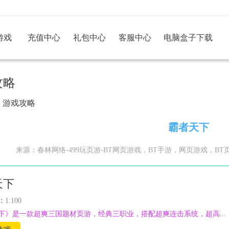
游戏
充值中心
礼包中心
客服中心
电脑盒子下载
攻略
>
游戏攻略
霸者天下
来源：春林网络-499玩页游-BT网页游戏，BT手游，网页游戏，BT页游，页
天下
：
1:100
下》是一款超爽三国题材页游，经典三职业，搭配超爽连击系统，超高...