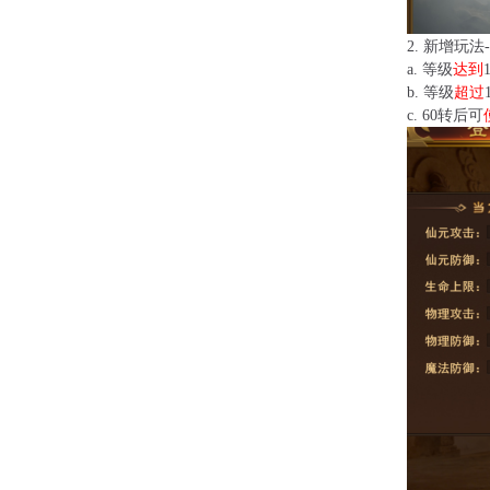
2.
新增玩法-
a.
等级
达到
b.
等级
超过
c.
60转后可