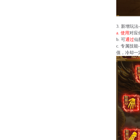
3.
新增玩法-
a.
使用
对应
b.
可
通过
仙
c.
专属技能-
值，冷却一