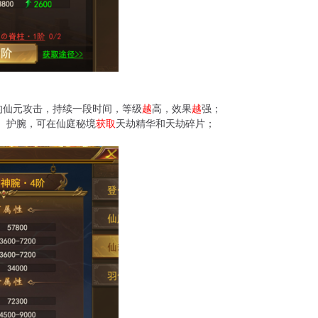
的仙元攻击，持续一段时间，等级
越
高，效果
越
强；
、护腕，可在仙庭秘境
获取
天劫精华和天劫碎片；