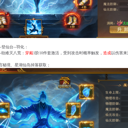
-登仙台--羽化：
--劫难灭八荒：
穿戴
1阶10件套激活，受到攻击时概率触发，
造成
以伤害来
宫秘境、星湖仙岛掉落获取；