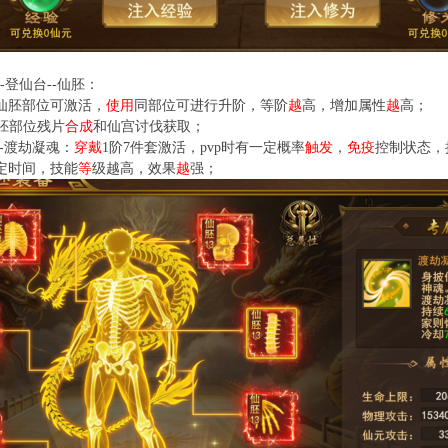
-登仙台--仙胚：
仙胚部位可激活，
使用
同部位可进行升阶，等阶
越
高，增加属性
越
高；
胚部位残片
合成
和仙宫讨伐获取；
-渡劫凝魂：
穿戴
1阶7件套激活，pvp时有一定概率
触发
，
免疫
控制状态，
定时间，技能
等
级越高，效果
越
强；