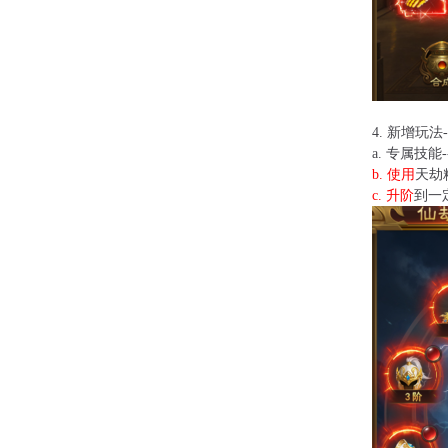
4.
新增玩法-
a.
专属技能-
b.
使用
天劫
c.
升阶
到一