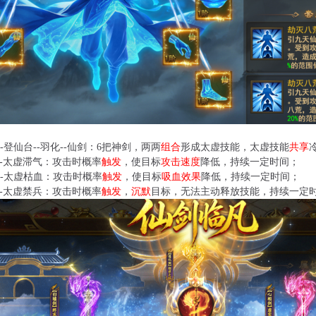
-登仙台--羽化--仙剑：6把神剑，两两
组合
形成太虚技能，太虚技能
共享
--太虚滞气：攻击时概率
触发
，使目标
攻击速度
降低，持续一定时间；
--太虚枯血：攻击时概率
触发
，使目标
吸血效果
降低，持续一定时间；
--太虚禁兵：攻击时概率
触发
，
沉默
目标，无法主动释放技能，持续一定