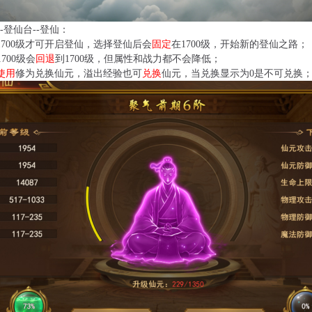
-登仙台--登仙：
1700级才可开启登仙，选择登仙后会
固定
在1700级，开始新的登仙之路；
1700级会
回退
到1700级，但属性和战力都不会降低；
使用
修为兑换仙元，溢出经验也可
兑换
仙元，当兑换显示为0是不可兑换