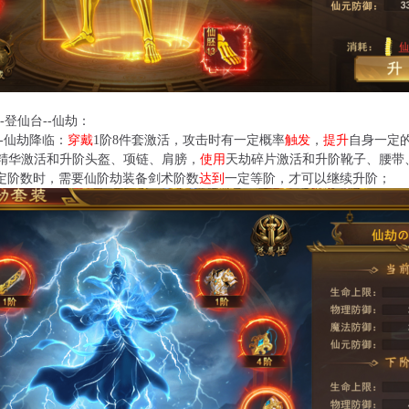
-登仙台--仙劫：
-仙劫降临：
穿戴
1阶8件套激活，攻击时有一定概率
触发
，
提升
自身一定
精华激活和升阶头盔、项链、肩膀，
使用
天劫碎片激活和升阶靴子、腰带
定阶数时，需要仙阶劫装备剑术阶数
达到
一定等阶，才可以继续升阶；