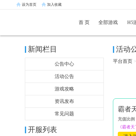
设为首页
加入收藏
首 页
全部游戏
H5
新闻栏目
活动
平台首页
公告中心
活动公告
游戏攻略
资讯发布
霸者
常见问题
充值比例
《霸者天
开服列表