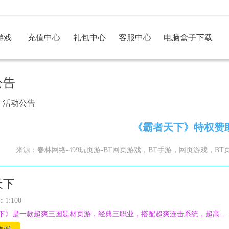
游戏
充值中心
礼包中心
客服中心
电脑盒子下载
公告
>
活动公告
《霸者天下》特权赞
来源：春林网络-499玩页游-BT网页游戏，BT手游，网页游戏，BT页游，页
天下
：
1:100
下》是一款超爽三国题材页游，经典三职业，搭配超爽连击系统，超高...