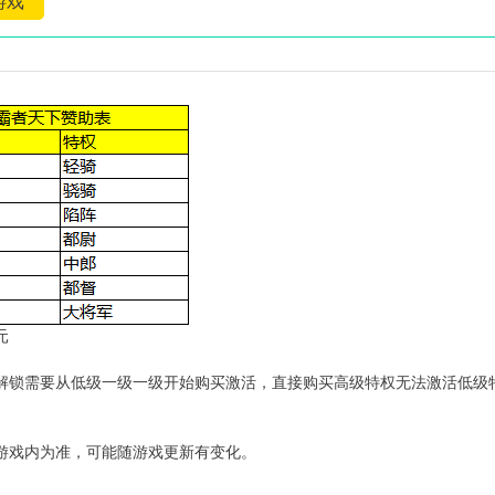
游戏
元
解锁需要从低级一级一级开始购买激活，直接购买高级特权无法激活低级
游戏内为准，可能随游戏更新有变化。