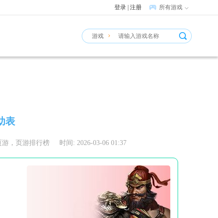
登录
|
注册
所有游戏
游戏
助表
游排行榜 时间: 2026-03-06 01:37