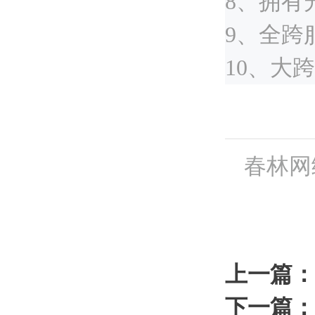
8、拥有
9、全跨
10、大
春林网
上一篇：
下一篇：