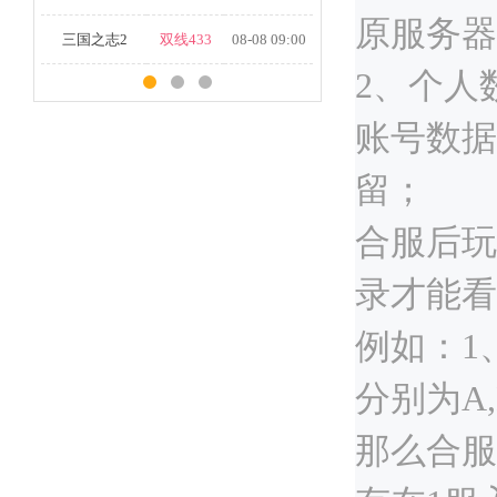
原服务器
三国之志2
双线433
08-08 09:00
2、个人
账号数据
留；
合服后玩
录才能看
例如：1
分别为A,B
那么合服