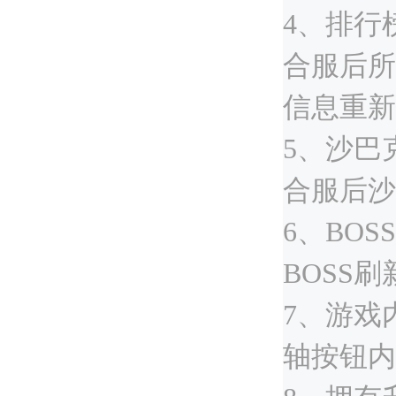
4、排行
合服后所
信息重新
5、沙巴
合服后沙
6、BOS
BOSS
7、游戏
轴按钮内