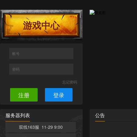
游戏中心
帐号
密码
忘记密码
注册
登录
服务器列表
公告
双线163服 11-29 9:00